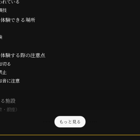
われている
演技
が体験できる場所
験
が体験する際の注意点
は切る
禁止
は音に注意
きる施設
京・銀座）
もっと見る