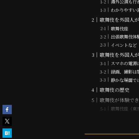
海外公演も行
わかりやすい
歌舞伎を外国人
歌舞伎座
出張歌舞伎体
イベントなど
歌舞伎を外国人
スマホの電源
録画、撮影は
静かな場面で
歌舞伎の歴史
歌舞伎が体験で
歌舞伎座（東