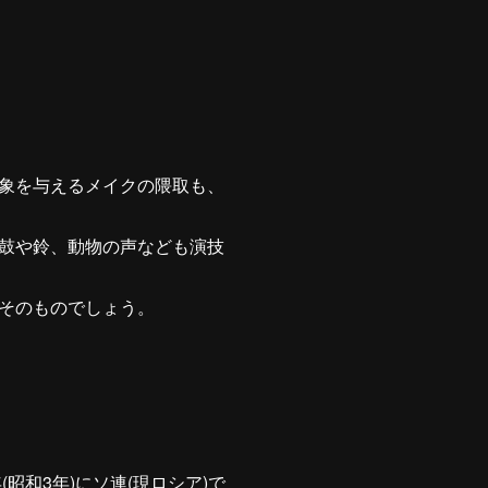
象を与えるメイクの隈取も、
鼓や鈴、動物の声なども演技
そのものでしょう。
昭和3年)にソ連(現ロシア)で