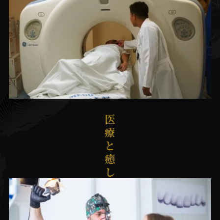
医
療
と
癒
し