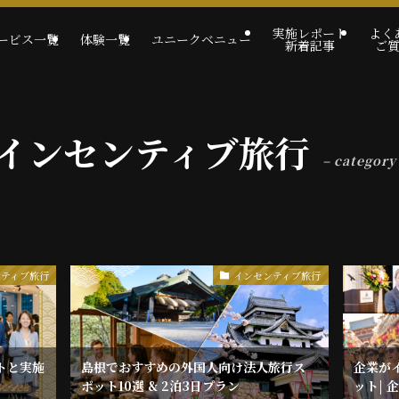
実施レポート
よく
ービス一覧
体験一覧
ユニークベニュー
新着記事
ご
インセンティブ旅行
– category
ンティブ旅行
インセンティブ旅行
トと実施
島根でおすすめの外国人向け法人旅行ス
企業が
ポット10選 & 2泊3日プラン
ット| 