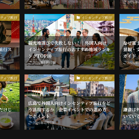
2026年6月13日
2026
ンティブ旅行
インセンティブ旅行
観光地選びで失敗しない！｜外国人向け
なぜ富
旅行ス
インセンティブ旅行のおすすめ地域ランキ
景観・
ングTOP10
ガイド
2026年5月12日
2026
ンティブ旅行
インセンティブ旅行
広島で外国人向けインセンティブ旅行をど
だけじ
う活用するか｜企業イベントでの進め方
鎌倉は
とポイント
いてい
2026年4月5日
2026