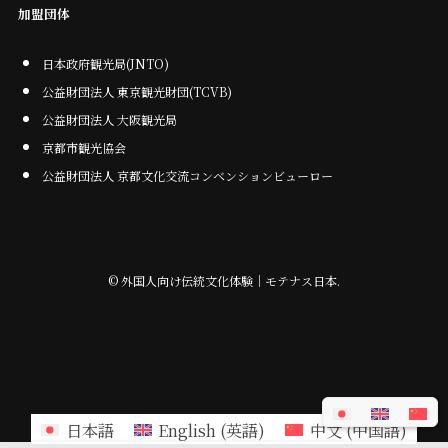
加盟団体
日本政府観光局(JNTO)
公益財団法人 東京観光財団(TCVB)
公益財団法人 大阪観光局
京都市観光協会
公益財団法人 京都文化交流コンベンションビューロー
©
外国人向け伝統文化体験｜モテナス日本.
日本語
English
(
英語
)
中文
(
中国語
)