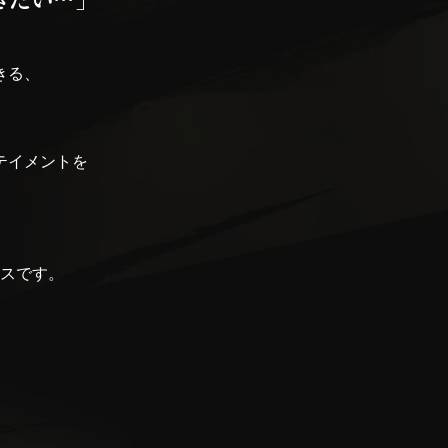
きる、
テイメントを
。
スです。