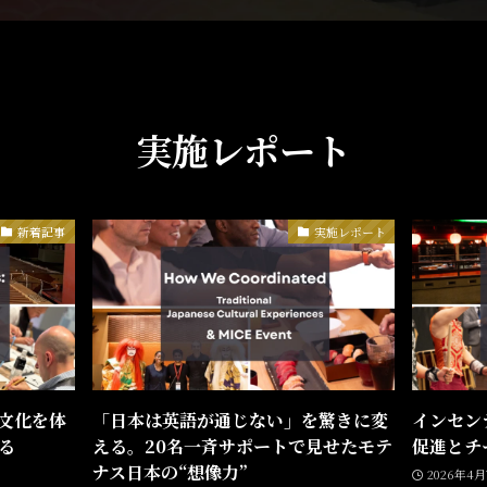
実施レポート
新着記事
実施レポート
文化を体
「日本は英語が通じない」を驚きに変
インセン
る
える。20名一斉サポートで見せたモテ
促進とチ
ナス日本の“想像力”
2026年4