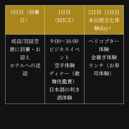
0日目（到着
1日目
2日目（1日日
日）
（MICE）
本伝統文化体
験day）
成田/羽田空
9:00～16:00
ヘリコプター
港に到着・お
ビジネスイベ
体験
迎え
ント
金継ぎ体験
ホテルへの送
空手体験
ランチ（お寿
迎
ディナー（歌
司体験）
舞伎鑑賞）
日本酒の利き
酒体験