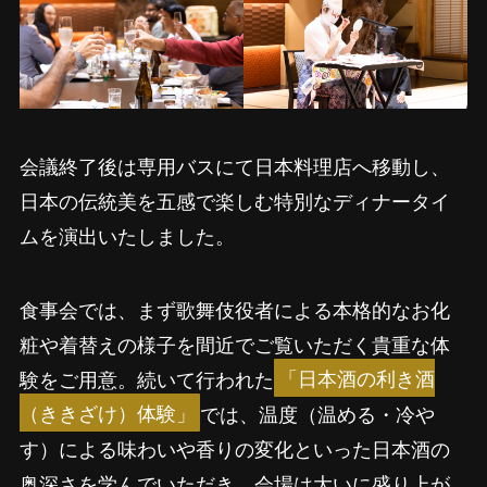
会議終了後は専用バスにて日本料理店へ移動し、
日本の伝統美を五感で楽しむ特別なディナータイ
ムを演出いたしました。
食事会では、まず歌舞伎役者による本格的なお化
粧や着替えの様子を間近でご覧いただく貴重な体
験をご用意。続いて行われた
「日本酒の利き酒
（ききざけ）体験」
では、温度（温める・冷や
す）による味わいや香りの変化といった日本酒の
奥深さを学んでいただき、会場は大いに盛り上が