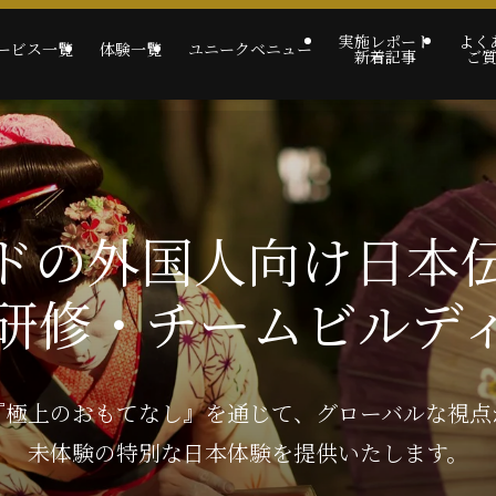
実施レポート
よく
ービス一覧
体験一覧
ユニークベニュー
新着記事
ご
ドの外国人向け日本
研修・チームビルデ
『極上のおもてなし』を通じて、グローバルな視点
未体験の特別な日本体験を提供いたします。