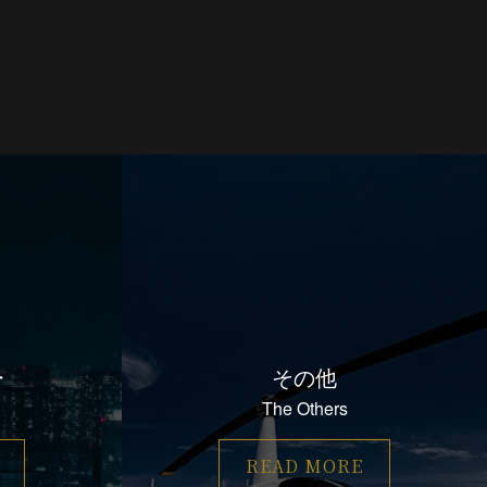
ー
その他
The Others
READ MORE