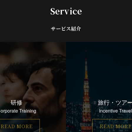
Service
サービス紹介
研修
旅行・ツア
orporate Training
Incentive Travel
READ MORE
READ MORE