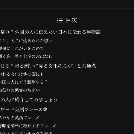
目次
お祭り？外国の人に伝えたい日本に伝わる星物語
りと、そこに込められた想い
短冊に、ねがいをこめて
輝く夜、星と七夕のおはなし
通じる？星と願いに見る文化のちがいと共通点
つわる文化は他の国にも
い国の人にどう説明する？
お祭りの感覚のちがい
外の人に紹介してみましょう
ワード英語フレーズ集
るための英語フレーズ
意味を簡単に紹介するフレーズ
を伝えるロマンチックな表現