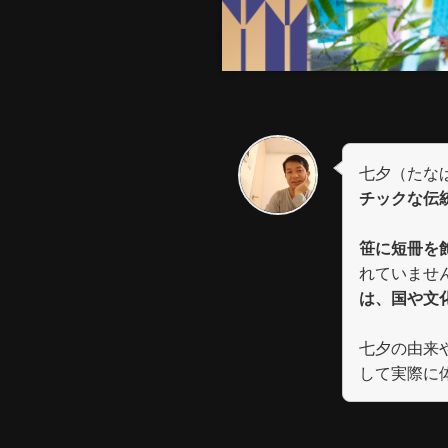
七夕（たな
チックな伝
笹に短冊を
れていませ
は、国や文
七夕の由来
して実際に