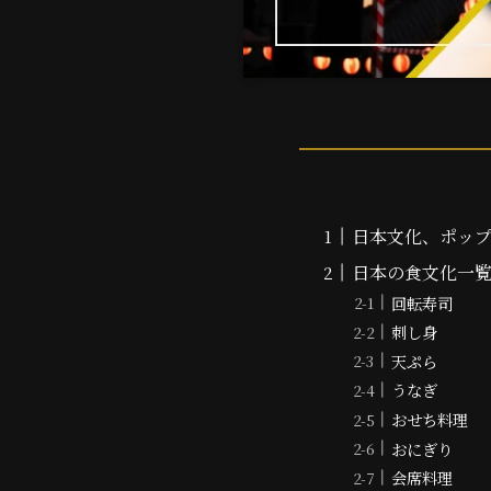
日本文化、ポッ
日本の食文化一
回転寿司
刺し身
天ぷら
うなぎ
おせち料理
おにぎり
会席料理