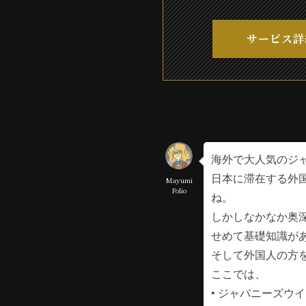
サービス詳
海外で大人気のジ
日本に滞在する外
Mayumi
Folio
ね。
しかしなかなか奥
せめて基礎知識が
そして外国人の方
ここでは、
• ジャパニーズウ