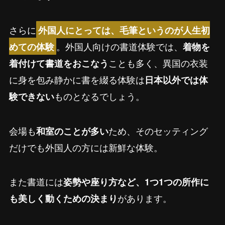
さらに
外国人にとっては、毛筆というのが人生初
。外国人向けの書道体験では、
めての体験
着物を
ことも多く、異国の衣装
着付けて書道をおこなう
に身を包み静かに書を綴る体験は
日本以外では体
ものとなるでしょう。
験できない
会場も
ため、そのセッティング
和室のことが多い
だけでも外国人の方には新鮮な体験。
また書道には
姿勢や座り方など、1つ1つの所作に
があります。
も美しく動くための決まり