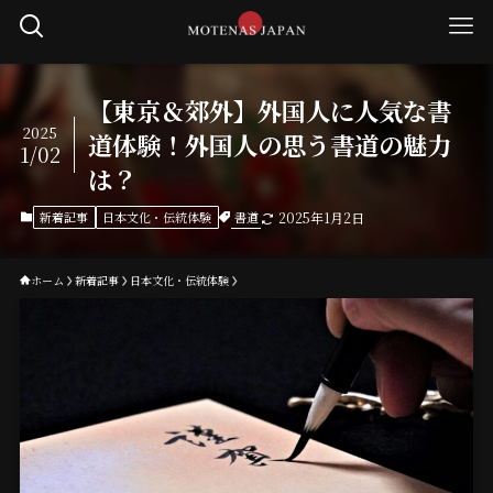
【東京＆郊外】外国人に人気な書
2025
道体験！外国人の思う書道の魅力
1/02
は？
書道
新着記事
日本文化・伝統体験
2025年1月2日
ホーム
新着記事
日本文化・伝統体験