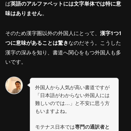
ば
英語のアルファベットには文字単体では特に意
。
味はありません
そのため漢字圏以外の外国人にとって、
漢字1つ1
なのだそう。こうした
つに意味があることは驚き
漢字の深みを知り、書道へ関心をもつ外国人も多
いです。
外国人から人気が高い書道ですが
「日本語がわからない外国人には
難しいのでは…」と不安に思う方
もいますよね。
モテナス日本では
専門の通訳者と