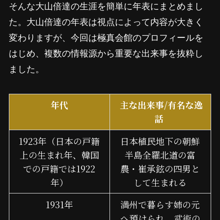
そんな大山倍達の生涯を簡単に年表にまとめまし
た。大山倍達の年表は視点によって内容が大きく
変わりますが、今回は極真会館のプロフィールを
はじめ、複数の情報源から重要な出来事を抜粋し
ました。
年代
主な出来事/有名な逸
話
1923年（日本の戸籍
日本植民地下の朝鮮
上の生まれ年、韓国
半島全羅北道の富
での戸籍では1922
農・崔承鉉の四男と
年）
して生まれる
1931年
満州で暮らす姉の元
へ預けられ、武術の