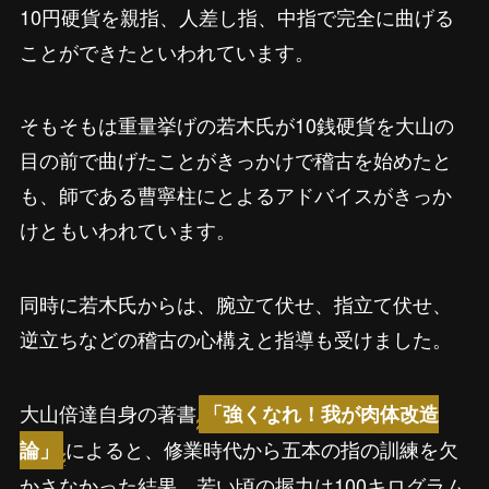
10円硬貨を親指、人差し指、中指で完全に曲げる
ことができたといわれています。
そもそもは重量挙げの若木氏が10銭硬貨を大山の
目の前で曲げたことがきっかけで稽古を始めたと
も、師である曹寧柱にとよるアドバイスがきっか
けともいわれています。
同時に若木氏からは、腕立て伏せ、指立て伏せ、
逆立ちなどの稽古の心構えと指導も受けました。
大山倍達自身の著書
「強くなれ！我が肉体改造
によると、修業時代から五本の指の訓練を欠
論」
かさなかった結果、若い頃の握力は100キログラム