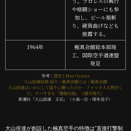
う。プロレスの興行
や格闘ショーにも参
加し、ビール瓶斬
り、硬貨曲げなども
披露する。
1964年
極真会館総本部竣
工、国際空手道連盟
発足
参考：
歴史 | Mas Oyama
大山倍達総裁 紹介｜極真会館とは｜極真会館
大山倍達はいかにして猛牛に勝ったのか…アメリカ人も熱狂し
た、ヤバすぎる「最強伝説」（週刊現代）
新潮社「大山倍達 正伝」（小島一志・塚本佳子）
大山倍達が創設した極真空手の特徴は”直接打撃制