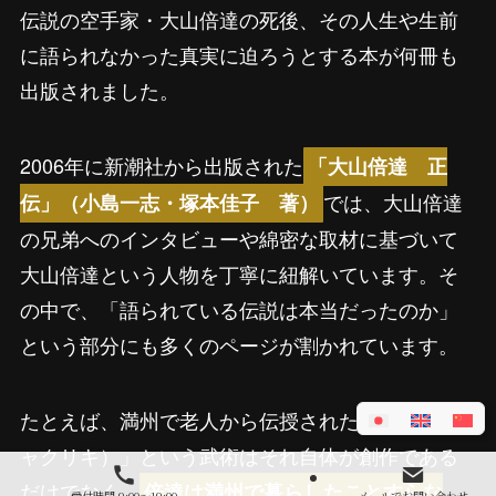
伝説の空手家・大山倍達の死後、その人生や生前
に語られなかった真実に迫ろうとする本が何冊も
出版されました。
2006年に新潮社から出版された
「大山倍達 正
では、大山倍達
伝」（小島一志・塚本佳子 著）
の兄弟へのインタビューや綿密な取材に基づいて
大山倍達という人物を丁寧に紐解いています。そ
の中で、「語られている伝説は本当だったのか」
という部分にも多くのページが割かれています。
たとえば、満州で老人から伝授された「借力（チ
ャクリキ）」という武術はそれ自体が創作である
だけでなく、
倍達は満州で暮らしたことすらな
受付時間 9:00～19:00
メールでお問い合わせ