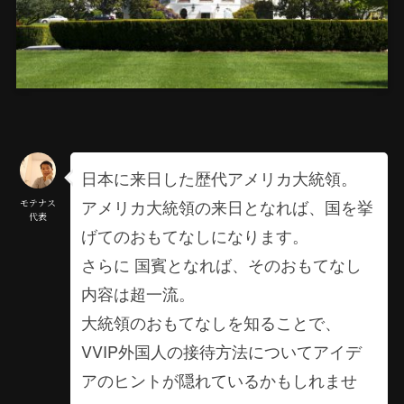
日本に来日した歴代アメリカ大統領。
アメリカ大統領の来日となれば、国を挙
モテナス
代表
げてのおもてなしになります。
さらに 国賓となれば、そのおもてなし
内容は超一流。
大統領のおもてなしを知ることで、
VVIP外国人の接待方法についてアイデ
アのヒントが隠れているかもしれませ