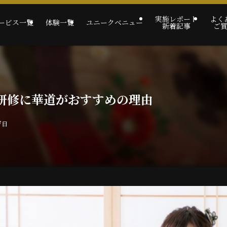
実施レポート
よく
ービス一覧
体験一覧
ユニークベニュー
新着記事
ご
研修に華道がおすすめの理由
7日