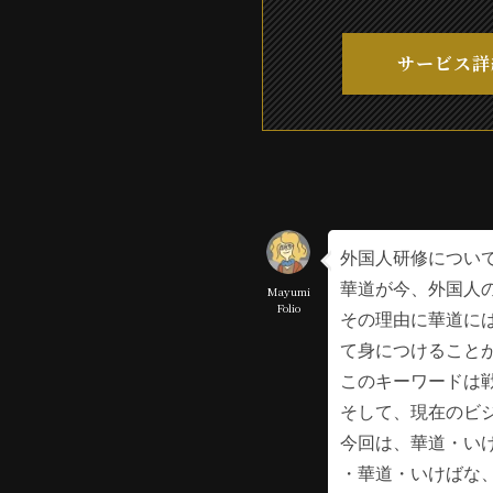
サービス詳
外国人研修につい
華道が今、外国人
Mayumi
Folio
その理由に華道に
て身につけること
このキーワードは
そして、現在のビ
今回は、華道・い
・華道・いけばな