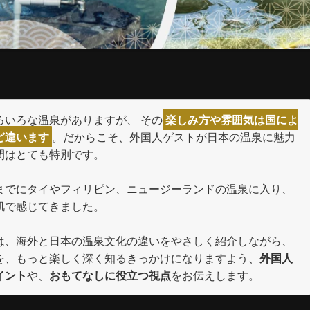
ろいろな温泉がありますが、 その
楽しみ方や雰囲気は国によ
ど違います
。だからこそ、外国人ゲストが日本の温泉に魅力
間はとても特別です。
までにタイやフィリピン、ニュージーランドの温泉に入り、
肌で感じてきました。
は、海外と日本の温泉文化の違いをやさしく紹介しながら、
を、もっと楽しく深く知るきっかけになりますよう、
外国人
イント
や、
おもてなしに役立つ視点
をお伝えします。