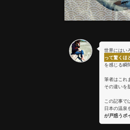
世界にはい
って驚くほ
を感じる瞬
筆者はこれ
その違いを
この記事で
日本の温泉
が戸惑うポ