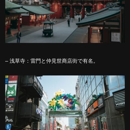
– 浅草寺：雷門と仲見世商店街で有名。