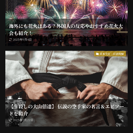
海外にも花火はある？外国人の反応やおすすめ花火大
会も紹介！
2025年9月4日
日本文化・伝統体験
【牛殺しの大山倍達】 伝説の空手家の名言＆エピソー
ドを紹介
2025年7月22日