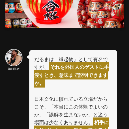
だるまは「縁起物」として有名で
すが、
それを外国人のゲストに手
津田修吾
渡すとき、意味まで説明できます
か。
日本文化に慣れている立場だから
こそ、「本当にこの体験でよいの
か」「誤解を生まないか」と迷う
場面は少なくありません。
相手に