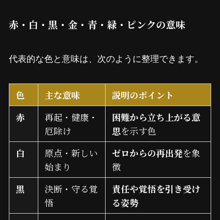
赤・白・黒・金・青・緑・ピンクの意味
代表的な色と意味は、次のように整理できます。
色
主な意味
説明のポイント
赤
再起・健康・
困難から立ち上がる意
厄除け
思
を示す色
白
原点・新しい
ゼロからの再出発
を象
始まり
徴
黒
決断・守る覚
責任や覚悟を引き受け
悟
る姿勢