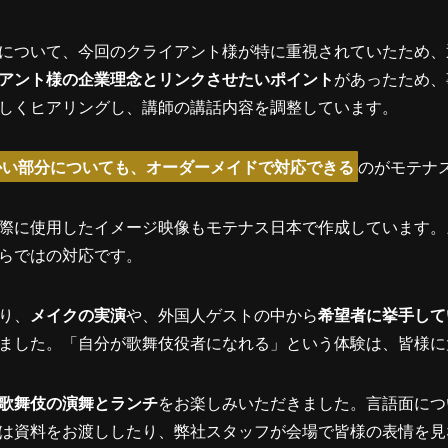
について、今回のクライアント様が特に重視されていたため、
アント様の企業理念とリンクさせたいポイント
があったため、
しくヒアリングし、講師の講話内容を調整しています。
かい部分についても、オーダーメイドで対応できる
のがモテナ
際に使用したイメージ映像もモテナス日本で作成しています。
らではの対応です。
り、
メイクの実演
や、外国人ゲストの中から
希望者に挙手して
ました。「自分が歌舞伎役者になれる」という体験は、皆様に
歌舞伎の演舞とランチ
をお楽しみいただきました。言語面につ
は資料をお渡ししたり、弊社スタッフが会場で皆様の表情を見