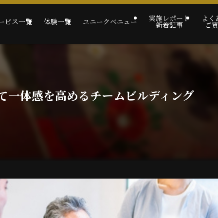
実施レポート
よく
ービス一覧
体験一覧
ユニークベニュー
新着記事
ご
て一体感を高めるチームビルディング