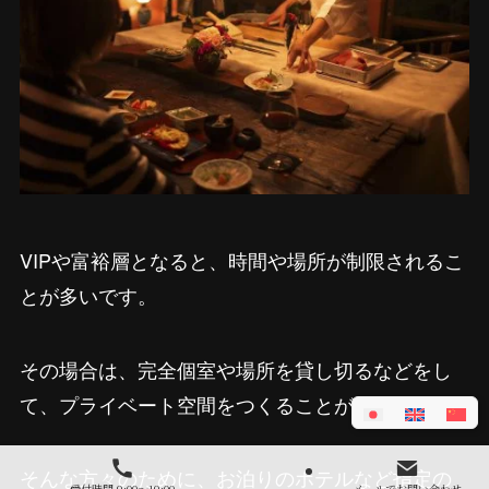
VIPや富裕層となると、時間や場所が制限されるこ
とが多いです。
その場合は、完全個室や場所を貸し切るなどをし
て、プライベート空間をつくることが大切です。
そんな方々のために、お泊りのホテルなど指定の
受付時間 9:00～19:00
メールでお問い合わせ