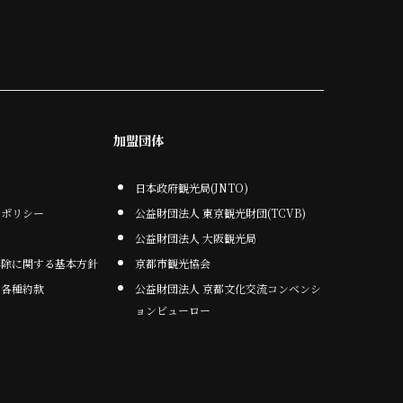
加盟団体
日本政府観光局(JNTO)
・ポリシー
公益財団法人 東京観光財団(TCVB)
公益財団法人 大阪観光局
排除に関する基本方針
京都市観光協会
・各種約款
公益財団法人 京都文化交流コンベンシ
ョンビューロー