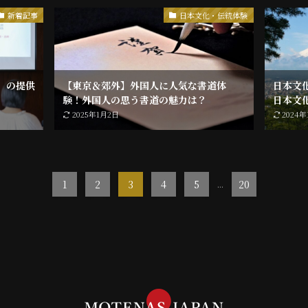
新着記事
日本文化・伝統体験
」の提供
【東京＆郊外】外国人に人気な書道体
日本文
験！外国人の思う書道の魅力は？
日本文
2025年1月2日
2024年
1
2
3
4
5
...
20