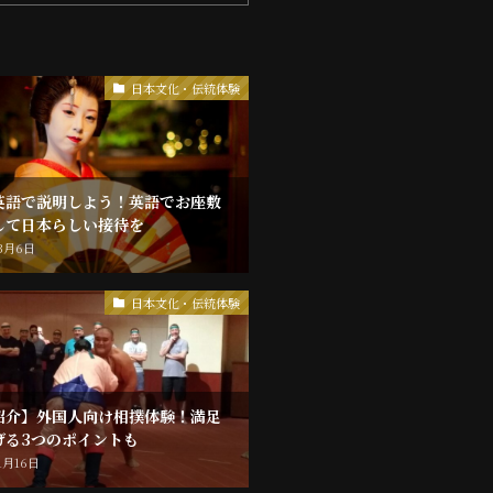
日本文化・伝統体験
英語で説明しよう！英語でお座敷
して日本らしい接待を
年3月6日
日本文化・伝統体験
紹介】外国人向け相撲体験！満足
げる3つのポイントも
1月16日