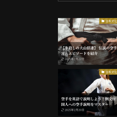
日本文
【牛殺しの大山倍達】 伝説の空
言＆エピソードを紹介
2025年7月22日
日本文
空手を英語で説明しよう！例文付
国人への空手説明をマスター
2025年2月20日