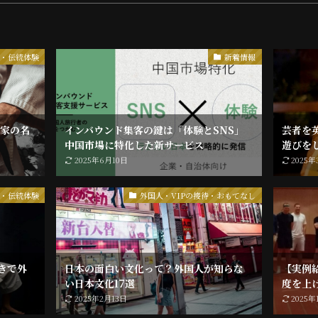
化・伝統体験
新着情報
手家の名
インバウンド集客の鍵は「体験とSNS」
芸者を
中国市場に特化した新サービス
遊びを
2025年6月10日
2025
化・伝統体験
外国人・VIPの接待・おもてなし
きで外
日本の面白い文化って？外国人が知らな
【実例
い日本文化17選
度を上
2025年2月13日
2025年